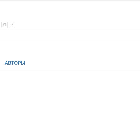
Я
г
И
АВТОРЫ