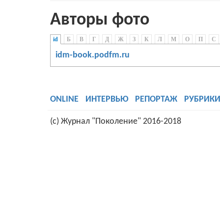
Авторы фото
id
(активная вкладка)
Б
В
Г
Д
Ж
З
К
Л
М
О
П
С
idm-book.podfm.ru
ONLINE
ИНТЕРВЬЮ
РЕПОРТАЖ
РУБРИК
(c) Журнал "Поколение" 2016-2018